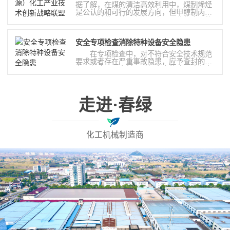
据了解，在煤的清洁高效利用中，煤制烯烃
是公认的和可行的发展方向，但甲醇制丙烯
却是目前世界范围内尚未实现工业化应用的
关键技术，成为发展新型煤化工产业的瓶
颈。
安全专项检查消除特种设备安全隐患
在专项检查中，对不符合安全技术规范
要求或者存在严重事故隐患，应予查封的设
备，坚决予以查封；对经责令整改而逾期未
整改的单位，及时移交执法机构依法实施行
政处罚；对发出的特种设备安全监察指令，
做到跟踪整改，坚决封闭每份指令书。确保
消除特种设备安全隐患，确保特种设备安全
走进·春绿
运行，确保人民群众生命财产安全。
化工机械制造商