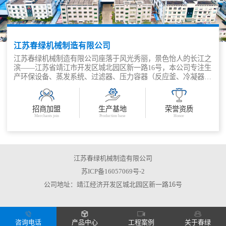
江苏春绿机械制造有限公司
江苏春绿机械制造有限公司座落于风光秀丽，景色怡人的长江之
滨——江苏省靖江市开发区城北园区新一路16号，本公司专注生
产环保设备、蒸发系统、过滤器、压力容器（反应釜、冷凝器、
塔器、换热器、储罐、蒸馏釜等）、补偿器（膨胀节）等的生产
厂家。
公司是设计、制造、安装、调试为一体的综合性环保节能生产企
招商加盟
生产基地
荣誉资质
业，公司有各类技术人才，其中有包括高级工程师在内的工程
Merchants join
Production base
Honor
师，如化学工程、环保工程、压力容器、电器仪表等。我公司不
仅仅对各类环保、蒸发、分离等系统产品进行设计，对系统内的
单个设备也有设计资质和设计能力，对于系统内的换热器、结晶
釜、储罐、塔、过滤器、离心机、电控等都由我公司设计，公司
压力容器产品设计严格按照GB150.1-150.4-2011《压力容器》、
江苏春绿机械制造有限公司
TSGR0004-2009《固定式压力容器安全技术监察规程》、
苏ICP备16057069号-2
HG/T20569-94《机械搅拌设备》、GB/T 26114-2010《 液体过滤
公司地址：靖江经济开发区城北园区新一路16号
用过滤器通用技术规范》等标准和技术规范生产，采用计算机进
行优化设计，能够满足国内外各类工程的需要。
公司有各类机械加工设备，包括各种切割设备、焊接设备、成型
设备、起重设备、运输设备、清理除锈设备、压力试验设备、理
化试验设备、射线探伤设备、超声探伤设备、着色探伤设备、实
咨询电话
产品中心
工程案例
关于春绿