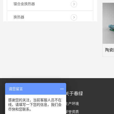
镍合金换热器
换热器
复合钛板换热器
低变出口低压锅炉给水预热器15CrMoR
陶瓷
U型管换热器
I型不可拆式螺旋板换热器(不锈钢)
I型不可拆式螺旋板换热器
请您留言
产品分类
关于春绿
列管换热器
感谢您的关注，当前客服人员不在
蒸发系统
生产环境
线，请填写一下您的信息，我们会
尽快和您联系。
搪玻璃冷凝器
过滤设备
荣誉资质