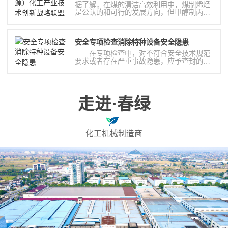
据了解，在煤的清洁高效利用中，煤制烯烃
是公认的和可行的发展方向，但甲醇制丙烯
却是目前世界范围内尚未实现工业化应用的
关键技术，成为发展新型煤化工产业的瓶
颈。
安全专项检查消除特种设备安全隐患
在专项检查中，对不符合安全技术规范
要求或者存在严重事故隐患，应予查封的设
备，坚决予以查封；对经责令整改而逾期未
整改的单位，及时移交执法机构依法实施行
政处罚；对发出的特种设备安全监察指令，
做到跟踪整改，坚决封闭每份指令书。确保
消除特种设备安全隐患，确保特种设备安全
走进·春绿
运行，确保人民群众生命财产安全。
化工机械制造商