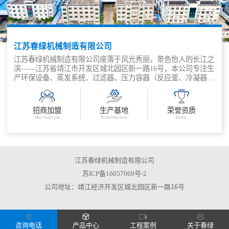
江苏春绿机械制造有限公司
江苏春绿机械制造有限公司座落于风光秀丽，景色怡人的长江之
滨——江苏省靖江市开发区城北园区新一路16号，本公司专注生
产环保设备、蒸发系统、过滤器、压力容器（反应釜、冷凝器、
塔器、换热器、储罐、蒸馏釜等）、补偿器（膨胀节）等的生产
厂家。
公司是设计、制造、安装、调试为一体的综合性环保节能生产企
招商加盟
生产基地
荣誉资质
业，公司有各类技术人才，其中有包括高级工程师在内的工程
Merchants join
Production base
Honor
师，如化学工程、环保工程、压力容器、电器仪表等。我公司不
仅仅对各类环保、蒸发、分离等系统产品进行设计，对系统内的
单个设备也有设计资质和设计能力，对于系统内的换热器、结晶
釜、储罐、塔、过滤器、离心机、电控等都由我公司设计，公司
压力容器产品设计严格按照GB150.1-150.4-2011《压力容器》、
江苏春绿机械制造有限公司
TSGR0004-2009《固定式压力容器安全技术监察规程》、
苏ICP备16057069号-2
HG/T20569-94《机械搅拌设备》、GB/T 26114-2010《 液体过滤
公司地址：靖江经济开发区城北园区新一路16号
用过滤器通用技术规范》等标准和技术规范生产，采用计算机进
行优化设计，能够满足国内外各类工程的需要。
公司有各类机械加工设备，包括各种切割设备、焊接设备、成型
设备、起重设备、运输设备、清理除锈设备、压力试验设备、理
化试验设备、射线探伤设备、超声探伤设备、着色探伤设备、实
咨询电话
产品中心
工程案例
关于春绿